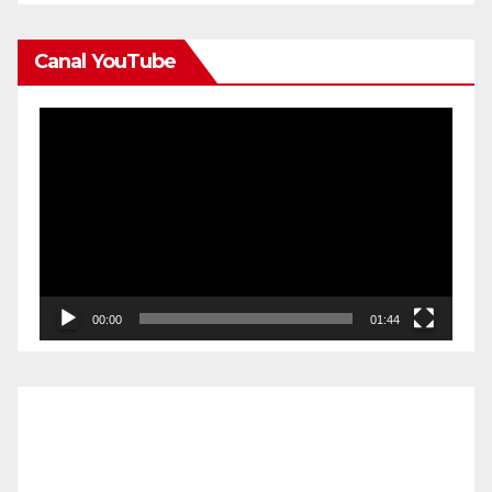
Canal YouTube
Reproductor
de
vídeo
00:00
01:44