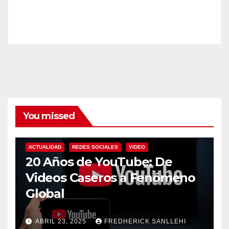
You missed
ACTUALIDAD
REDES SOCIALES
VIDEO
20 Años de YouTube: De
Videos Caseros a Fenómeno
Global
ABRIL 23, 2025
FREDHERICK SANLLEHI