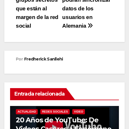
entradas
que están al
datos de los
margen de la red
usuarios en
social
Alemania
Por
Fredherick Sanllehi
Entrada relacionada
ACTUALIDAD
REDES SOCIALES
VIDEO
20 Años de YouTube: De
Videos Caseros a Fenómeno