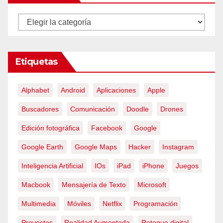
Categorías
Etiquetas
Alphabet
Android
Aplicaciones
Apple
Buscadores
Comunicación
Doodle
Drones
Edición fotográfica
Facebook
Google
Google Earth
Google Maps
Hacker
Instagram
Inteligencia Artificial
IOs
iPad
iPhone
Juegos
Macbook
Mensajería de Texto
Microsoft
Multimedia
Móviles
Netflix
Programación
Proyectos
Realidad Aumentada
Retoque digital