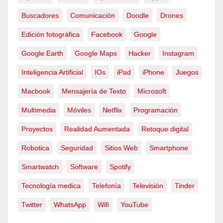
Buscadores
Comunicación
Doodle
Drones
Edición fotográfica
Facebook
Google
Google Earth
Google Maps
Hacker
Instagram
Inteligencia Artificial
IOs
iPad
iPhone
Juegos
Macbook
Mensajería de Texto
Microsoft
Multimedia
Móviles
Netflix
Programación
Proyectos
Realidad Aumentada
Retoque digital
Robotica
Seguridad
Sitios Web
Smartphone
Smartwatch
Software
Spotify
Tecnología medica
Telefonía
Televisión
Tinder
Twitter
WhatsApp
Wifi
YouTube