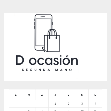
L
M
X
J
V
S
D
1
2
3
4