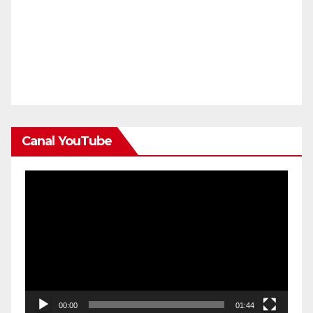
Canal YouTube
Reproductor
de
vídeo
00:00
01:44