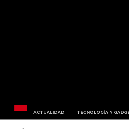
Saltar
al
contenido
ACTUALIDAD
TECNOLOGÍA Y GADG