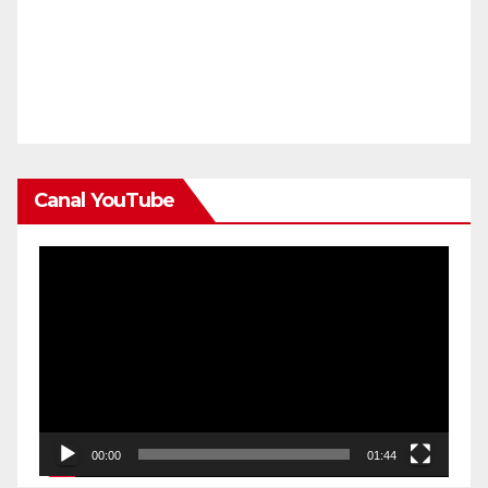
Canal YouTube
Reproductor
de
vídeo
00:00
01:44