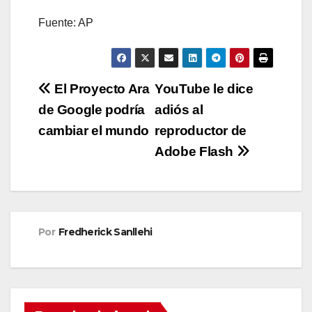
Fuente: AP
Navegación
El Proyecto Ara
YouTube le dice
de Google podría
adiós al
de
cambiar el mundo
reproductor de
entradas
Adobe Flash
Por
Fredherick Sanllehi