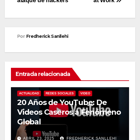
ataque de hackers
at Work
entradas
Por
Fredherick Sanllehi
Entrada relacionada
ACTUALIDAD
REDES SOCIALES
VIDEO
20 Años de YouTube: De
Videos Caseros a Fenómeno
Global
ABRIL 23, 2025
FREDHERICK SANLLEHI