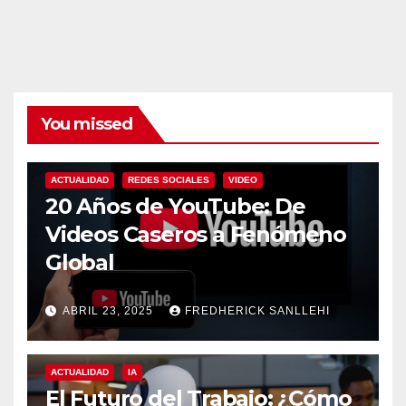
You missed
ACTUALIDAD
REDES SOCIALES
VIDEO
20 Años de YouTube: De
Videos Caseros a Fenómeno
Global
ABRIL 23, 2025
FREDHERICK SANLLEHI
ACTUALIDAD
IA
El Futuro del Trabajo: ¿Cómo