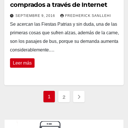
comprados a través de Internet
SEPTIEMBRE 9, 2016
FREDHERICK SANLLEHI
Se acercan las Fiestas Patrias y sin duda, una de las
primeras cosas que sufren alzas, además de la carne,
son los pasajes de bus, porque su demanda aumenta
considerablemente.…
Leer más
Navegación
1
2
de
entradas