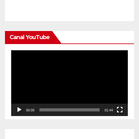
Canal YouTube
Reproductor
de
vídeo
00:00
01:44