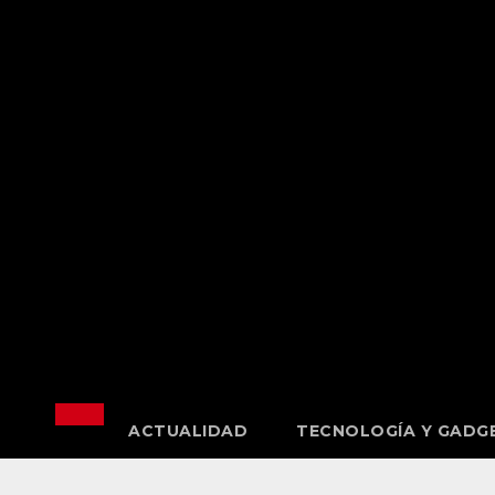
Saltar
al
contenido
ACTUALIDAD
TECNOLOGÍA Y GADG