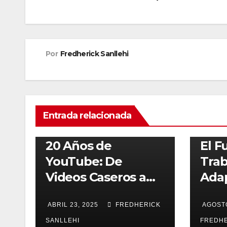
entradas
Por
Fredherick Sanllehi
Entrada relacionada
ACTUALIDAD
REDES SOCIALES
VIDEO
ACTUALI
20 Años de
El F
YouTube: De
Trab
Videos Caseros a
Adap
Fenómeno Global
Merc
ABRIL 23, 2025
FREDHERICK
AGOSTO
Tra
SANLLEHI
FREDHE