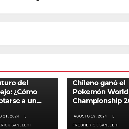
ACTUALIDAD
GAMERS
DAD
IA
REDES SOCIALES
TENDENCIAS
uturo del
Chileno ganó el
ajo: ¿Cómo
Pokemón World
tarse a un
Championship 2
ado Laboral en
 21, 2024
AGOSTO 19, 2024
nsformación?
RICK SANLLEHI
FREDHERICK SANLLEHI