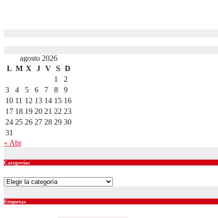
Chileno ganó el Pokemón World Championship 2024
agosto 19, 2024
Fredherick Sanllehi
agosto 2026
L
M
X
J
V
S
D
1
2
3
4
5
6
7
8
9
10
11
12
13
14
15
16
17
18
19
20
21
22
23
24
25
26
27
28
29
30
31
« Abr
Categorías
Categorías
Etiquetas