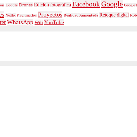
Google
Facebook
Edición fotográfica
Drones
ión
Doodle
Google E
es
Proyectos
Retoque digital
Realidad Aumentada
Rob
Netflix
Programación
WhatsApp
ter
YouTube
Wifi