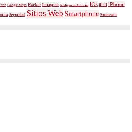
iPhone
IOs
iPad
Hacker
Instagram
arth
Google Maps
Inteligencia Artificial
Sitios Web
Smartphone
otica
Seguridad
Smartwatch