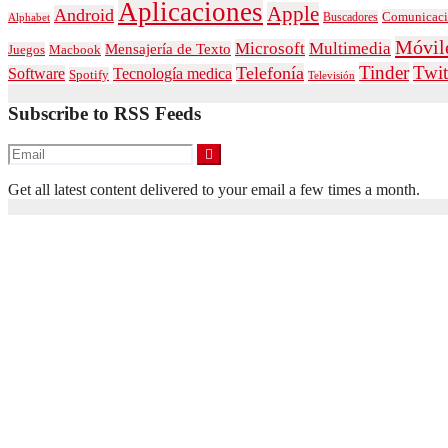
Aplicaciones
Apple
Android
Comunicac
Buscadores
Alphabet
Móvil
Microsoft
Multimedia
Mensajería de Texto
Juegos
Macbook
Tinder
Twit
Telefonía
Tecnología medica
Software
Spotify
Televisión
Subscribe to RSS Feeds
Get all latest content delivered to your email a few times a month.