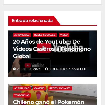
Entrada relacionada
ACTUALIDAD
REDES SOCIALES
VIDEO
20 Años de YouTube: De
Videos Caseros a Fenómeno
Global
ABRIL 23, 2025
FREDHERICK SANLLEHI
ACTUALIDAD
GAMERS
REDES SOCIALES
TENDENCIAS
Chileno ganó el Pokemón