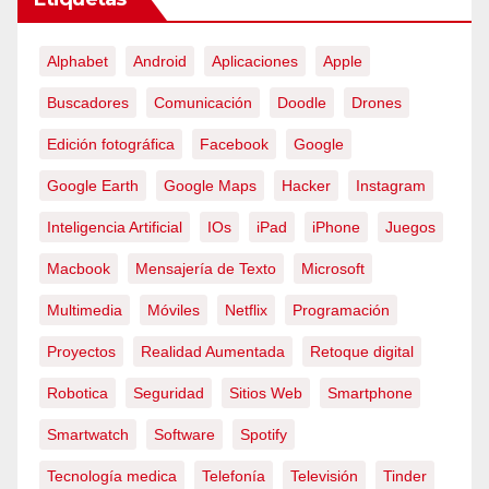
Alphabet
Android
Aplicaciones
Apple
Buscadores
Comunicación
Doodle
Drones
Edición fotográfica
Facebook
Google
Google Earth
Google Maps
Hacker
Instagram
Inteligencia Artificial
IOs
iPad
iPhone
Juegos
Macbook
Mensajería de Texto
Microsoft
Multimedia
Móviles
Netflix
Programación
Proyectos
Realidad Aumentada
Retoque digital
Robotica
Seguridad
Sitios Web
Smartphone
Smartwatch
Software
Spotify
Tecnología medica
Telefonía
Televisión
Tinder