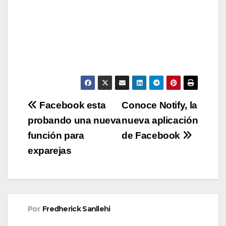
Navegación
Facebook esta
Conoce Notify, la
probando una nueva
nueva aplicación
de
función para
de Facebook
entradas
exparejas
Por
Fredherick Sanllehi