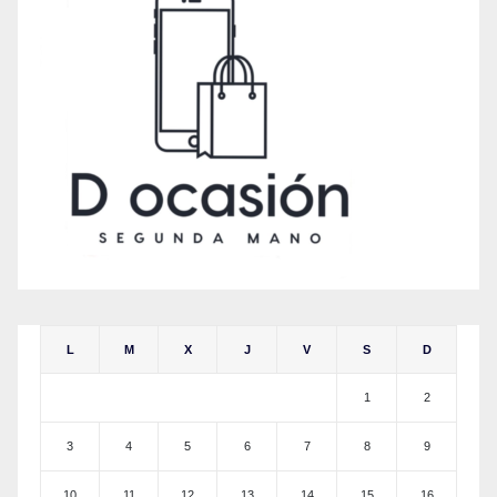
L
M
X
J
V
S
D
1
2
3
4
5
6
7
8
9
10
11
12
13
14
15
16