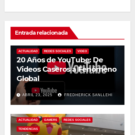
Entrada relacionada
ACTUALIDAD
REDES SOCIALES
VIDEO
20 Años de YouTube: De
Videos Caseros a Fenómeno
Global
ABRIL 23, 2025
FREDHERICK SANLLEHI
ACTUALIDAD
GAMERS
REDES SOCIALES
TENDENCIAS