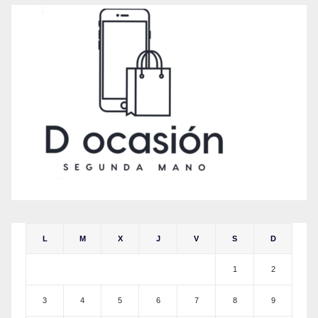
L
M
X
J
V
S
D
1
2
3
4
5
6
7
8
9