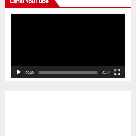
Canal YouTube
Reproductor
de
vídeo
00:00
01:44