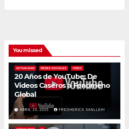
You missed
ACTUALIDAD
REDES SOCIALES
VIDEO
20 Años de YouTube: De
Videos Caseros a Fenómeno
Global
ABRIL 23, 2025
FREDHERICK SANLLEHI