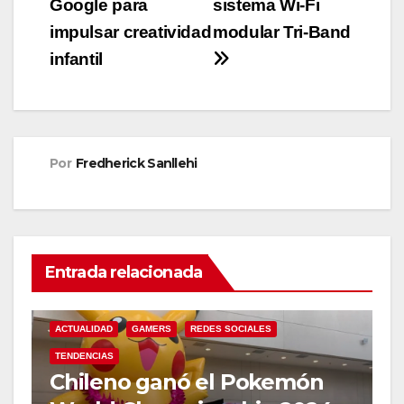
Google para
sistema Wi-Fi
entradas
impulsar creatividad
modular Tri-Band
infantil
Por
Fredherick Sanllehi
Entrada relacionada
ACTUALIDAD
GAMERS
REDES SOCIALES
TENDENCIAS
Chileno ganó el Pokemón