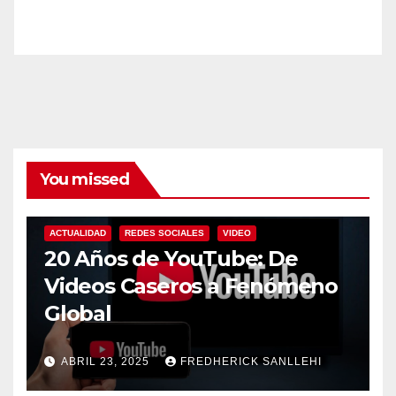
You missed
ACTUALIDAD
REDES SOCIALES
VIDEO
20 Años de YouTube: De
Videos Caseros a Fenómeno
Global
ABRIL 23, 2025
FREDHERICK SANLLEHI