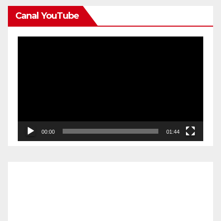
Canal YouTube
Reproductor
de
vídeo
00:00
01:44