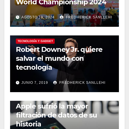
World Championship 2024
AGOSTO 19, 2024
FREDHERICK SANLLEHI
TECNOLOGÍA Y GADGET
Robert Downey Jr. quiere
salvar el mundo con
tecnología
JUNIO 7, 2019
FREDHERICK SANLLEHI
TECNOLOGÍA Y GADGET
Apple sufrió la mayor
filtración de datos de su
historia