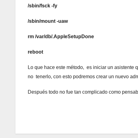
/sbin/fsck -fy
/sbin/mount -uaw
rm /var/db/.AppleSetupDone
reboot
Lo que hace este método, es iniciar un asistente 
no tenerlo, con esto podremos crear un nuevo admi
Después todo no fue tan complicado como pensab
Navegación
de