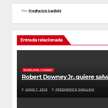
entradas
Por
Fredherick Sanllehi
Entrada relacionada
TECNOLOGÍA Y GADGET
Robert Downey Jr
JUNIO 7, 2019
FREDHERICK SANLLEHI