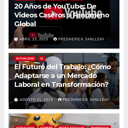
20 Años de YouTube: De
Videos Caseros a Fenómeno
Global
ABRIL 23, 2025
FREDHERICK SANLLEHI
ACTUALIDAD
IA
El Futuro del Trabajo: ¿Cómo
Adaptarse a un Mercado
Laboral en Transformación?
AGOSTO 21, 2024
FREDHERICK SANLLEHI
ACTUALIDAD
GAMERS
REDES SOCIALES
TENDENCIAS