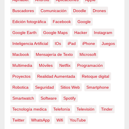
Buscadores
Comunicación
Doodle
Drones
Edición fotográfica
Facebook
Google
Google Earth
Google Maps
Hacker
Instagram
Inteligencia Artificial
IOs
iPad
iPhone
Juegos
Macbook
Mensajería de Texto
Microsoft
Multimedia
Móviles
Netflix
Programación
Proyectos
Realidad Aumentada
Retoque digital
Robotica
Seguridad
Sitios Web
Smartphone
Smartwatch
Software
Spotify
Tecnología medica
Telefonía
Televisión
Tinder
Twitter
WhatsApp
Wifi
YouTube