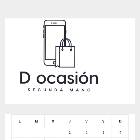
L
M
X
J
V
S
D
1
2
3
4