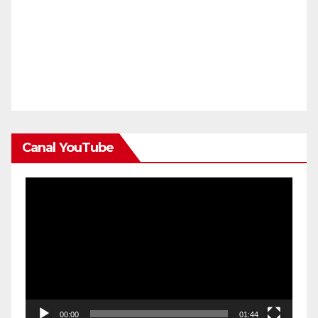
Canal YouTube
Reproductor
de
vídeo
00:00
01:44