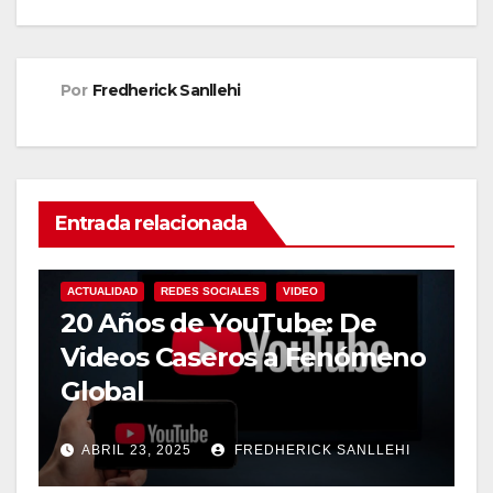
Por
Fredherick Sanllehi
Entrada relacionada
ACTUALIDAD
REDES SOCIALES
VIDEO
20 Años de YouTube: De
Videos Caseros a Fenómeno
Global
ABRIL 23, 2025
FREDHERICK SANLLEHI