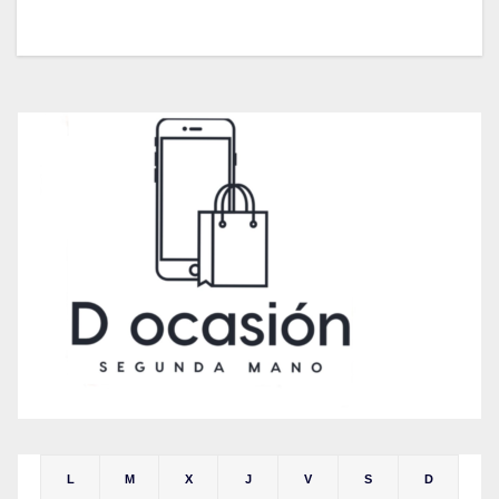
L
M
X
J
V
S
D