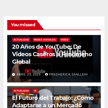
You missed
ACTUALIDAD
REDES SOCIALES
VIDEO
20 Años de YouTube: De
Videos Caseros a Fenómeno
Global
ABRIL 23, 2025
FREDHERICK SANLLEHI
ACTUALIDAD
IA
El Futuro del Trabajo: ¿Cómo
Adaptarse a un Mercado