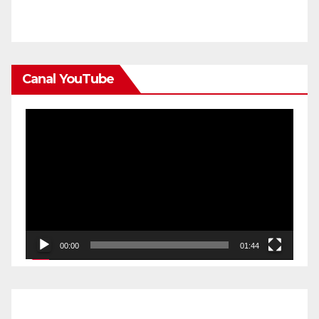
Canal YouTube
Reproductor
de
vídeo
00:00
01:44