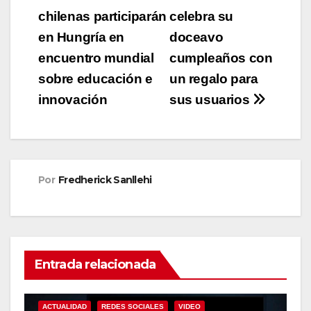
chilenas participarán
celebra su
de
en Hungría en
doceavo
entradas
encuentro mundial
cumpleaños con
sobre educación e
un regalo para
innovación
sus usuarios
Por
Fredherick Sanllehi
Entrada relacionada
ACTUALIDAD
REDES SOCIALES
VIDEO