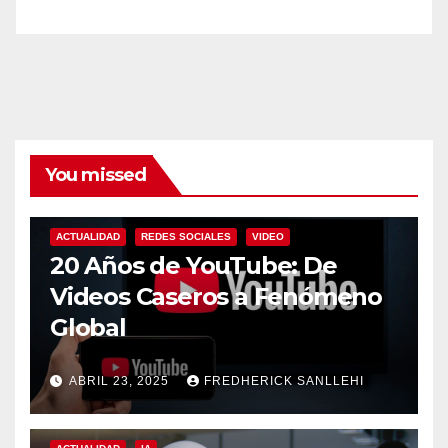
You missed
ACTUALIDAD
REDES SOCIALES
VIDEO
20 Años de YouTube: De
Videos Caseros a Fenómeno
Global
ABRIL 23, 2025
FREDHERICK SANLLEHI