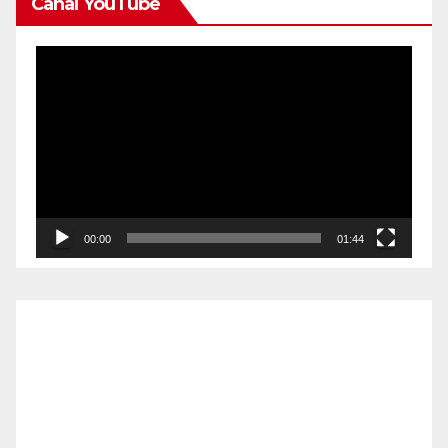
Canal YouTube
Reproductor
de
vídeo
00:00
01:44