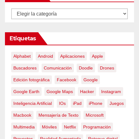
Categorías
Etiquetas
Alphabet
Android
Aplicaciones
Apple
Buscadores
Comunicación
Doodle
Drones
Edición fotográfica
Facebook
Google
Google Earth
Google Maps
Hacker
Instagram
Inteligencia Artificial
IOs
iPad
iPhone
Juegos
Macbook
Mensajería de Texto
Microsoft
Multimedia
Móviles
Netflix
Programación
Proyectos
Realidad Aumentada
Retoque digital