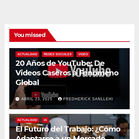
You missed
ACTUALIDAD
REDES SOCIALES
VIDEO
20 Años de YouTube: De
Videos Caseros a Fenómeno
Global
ABRIL 23, 2025
FREDHERICK SANLLEHI
ACTUALIDAD
IA
El Futuro del Trabajo: ¿Cómo
Adaptarse a un Mercado