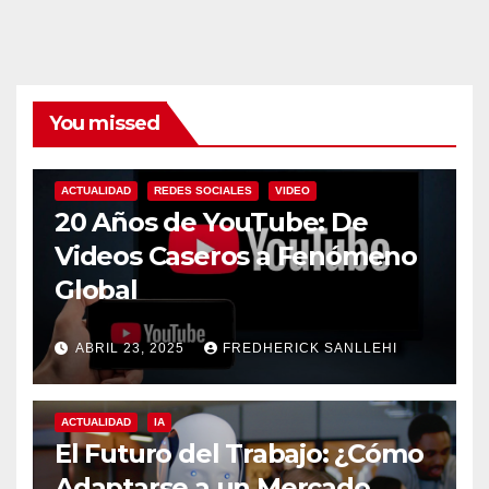
You missed
ACTUALIDAD
REDES SOCIALES
VIDEO
20 Años de YouTube: De
Videos Caseros a Fenómeno
Global
ABRIL 23, 2025
FREDHERICK SANLLEHI
ACTUALIDAD
IA
El Futuro del Trabajo: ¿Cómo
Adaptarse a un Mercado