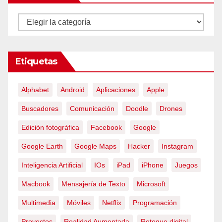
Categorías
Etiquetas
Alphabet
Android
Aplicaciones
Apple
Buscadores
Comunicación
Doodle
Drones
Edición fotográfica
Facebook
Google
Google Earth
Google Maps
Hacker
Instagram
Inteligencia Artificial
IOs
iPad
iPhone
Juegos
Macbook
Mensajería de Texto
Microsoft
Multimedia
Móviles
Netflix
Programación
Proyectos
Realidad Aumentada
Retoque digital