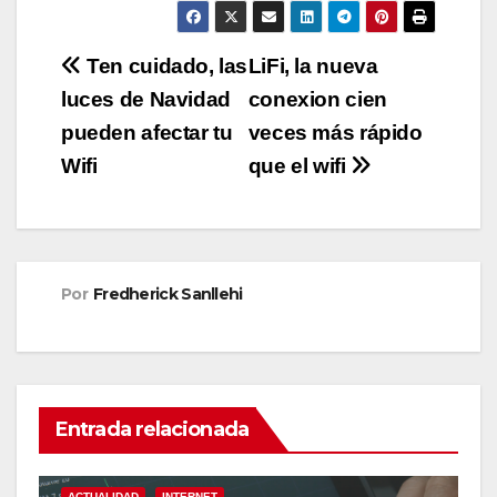
Navegación
Ten cuidado, las
LiFi, la nueva
luces de Navidad
conexion cien
de
pueden afectar tu
veces más rápido
entradas
Wifi
que el wifi
Por
Fredherick Sanllehi
Entrada relacionada
ACTUALIDAD
INTERNET