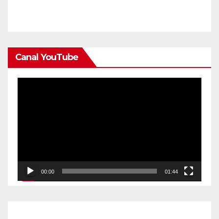
Canal YouTube
Reproductor
de
vídeo
00:00
01:44