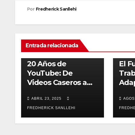
Por
Fredherick Sanllehi
Entrada relacionada
ACTUALIDAD
REDES SOCIALES
VIDEO
ACTUALI
20 Años de
El F
YouTube: De
Trab
Videos Caseros a
Adap
Fenómeno Global
Merc
ABRIL 23, 2025
AGOST
Tra
FREDHERICK SANLLEHI
FREDHE