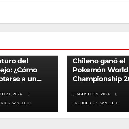
ACTUALIDAD
GAMERS
DAD
IA
REDES SOCIALES
TENDENCIAS
uturo del
Chileno ganó el
ajo: ¿Cómo
Pokemón World
tarse a un
Championship 2
ado Laboral en
O 21, 2024
AGOSTO 19, 2024
nsformación?
RICK SANLLEHI
FREDHERICK SANLLEHI