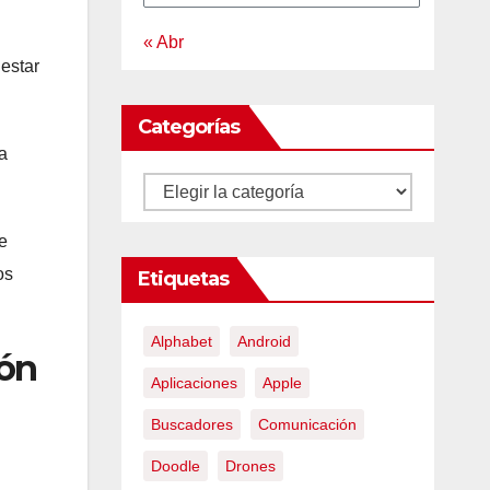
« Abr
 estar
Categorías
la
Categorías
ue
os
Etiquetas
Alphabet
Android
ión
Aplicaciones
Apple
Buscadores
Comunicación
Doodle
Drones