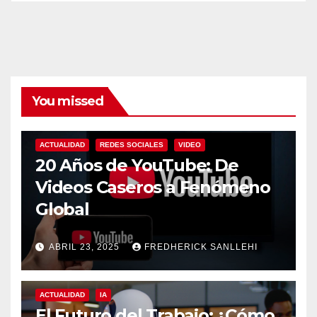
You missed
ACTUALIDAD
REDES SOCIALES
VIDEO
20 Años de YouTube: De
Videos Caseros a Fenómeno
Global
ABRIL 23, 2025
FREDHERICK SANLLEHI
ACTUALIDAD
IA
El Futuro del Trabajo: ¿Cómo