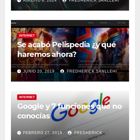
AGOSTO 8, 2024
FREDHERICK SANLLEHI
INTERNET
Se acabó Pelispedia ¿y qué
haremos ahora?
JUNIO 20, 2019
FREDHERICK SANLLEHI
INTERNET
Google y 7 funciones que no
conocías
FEBRERO 27, 2019
FREDHERICK