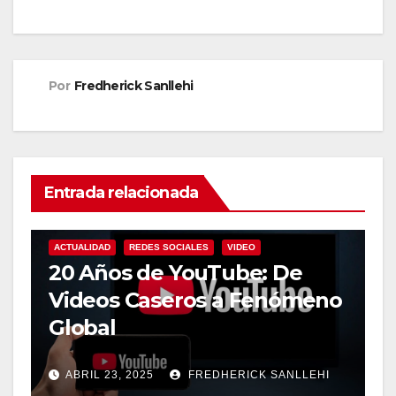
Por
Fredherick Sanllehi
Entrada relacionada
ACTUALIDAD
REDES SOCIALES
VIDEO
20 Años de YouTube: De
Videos Caseros a Fenómeno
Global
ABRIL 23, 2025
FREDHERICK SANLLEHI