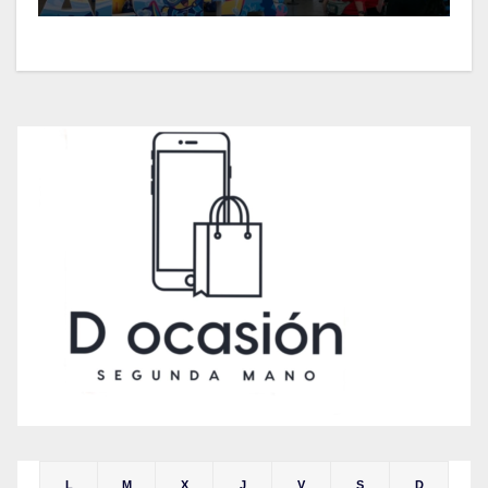
L
M
X
J
V
S
D