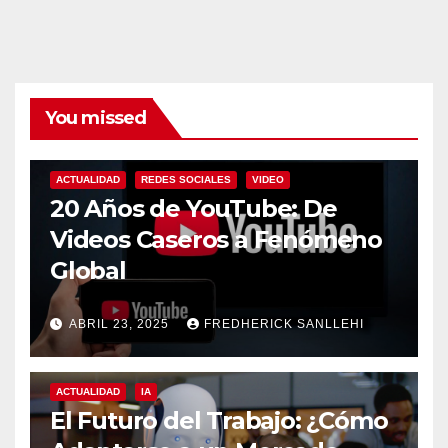
You missed
ACTUALIDAD
REDES SOCIALES
VIDEO
20 Años de YouTube: De
Videos Caseros a Fenómeno
Global
ABRIL 23, 2025
FREDHERICK SANLLEHI
ACTUALIDAD
IA
El Futuro del Trabajo: ¿Cómo