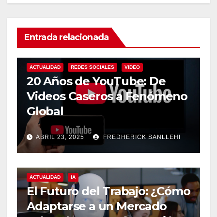
Entrada relacionada
ACTUALIDAD
REDES SOCIALES
VIDEO
20 Años de YouTube: De
Videos Caseros a Fenómeno
Global
ABRIL 23, 2025
FREDHERICK SANLLEHI
ACTUALIDAD
IA
El Futuro del Trabajo: ¿Cómo
Adaptarse a un Mercado