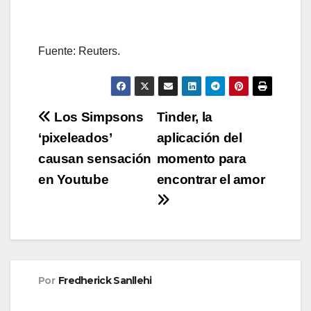
Fuente: Reuters.
Navegación
Los Simpsons
Tinder, la
‘pixeleados’
aplicación del
de
causan sensación
momento para
entradas
en Youtube
encontrar el amor
Por
Fredherick Sanllehi