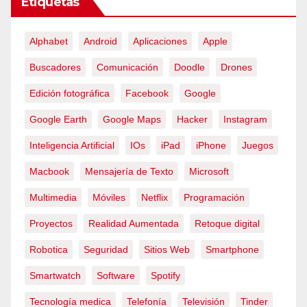
Etiquetas
Alphabet
Android
Aplicaciones
Apple
Buscadores
Comunicación
Doodle
Drones
Edición fotográfica
Facebook
Google
Google Earth
Google Maps
Hacker
Instagram
Inteligencia Artificial
IOs
iPad
iPhone
Juegos
Macbook
Mensajería de Texto
Microsoft
Multimedia
Móviles
Netflix
Programación
Proyectos
Realidad Aumentada
Retoque digital
Robotica
Seguridad
Sitios Web
Smartphone
Smartwatch
Software
Spotify
Tecnología medica
Telefonía
Televisión
Tinder