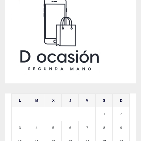
L
M
X
J
V
S
D
1
2
3
4
5
6
7
8
9