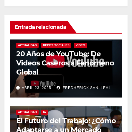
Entrada relacionada
ACTUALIDAD
REDES SOCIALES
VIDEO
20 Años de YouTube: De
Videos Caseros a Fenómeno
Global
ABRIL 23, 2025
FREDHERICK SANLLEHI
ACTUALIDAD
IA
El Futuro del Trabajo: ¿Cómo
Adaptarse a un Mercado