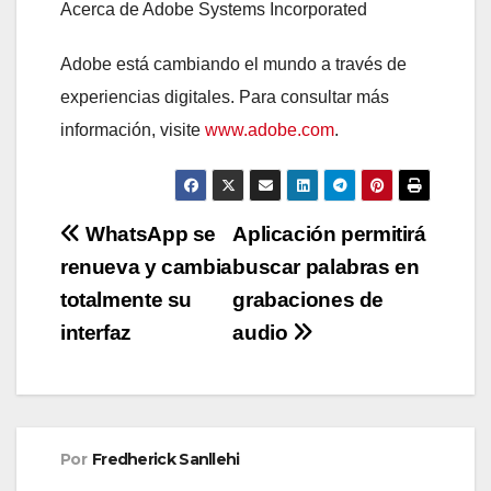
Acerca de Adobe Systems Incorporated
Adobe está cambiando el mundo a través de
experiencias digitales. Para consultar más
información, visite
www.adobe.com
.
Navegación
WhatsApp se
Aplicación permitirá
renueva y cambia
buscar palabras en
de
totalmente su
grabaciones de
entradas
interfaz
audio
Por
Fredherick Sanllehi