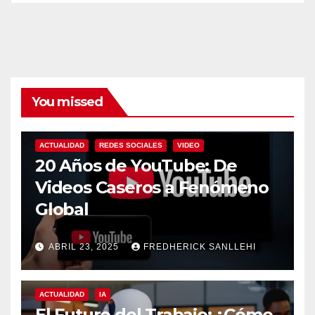
You missed
ACTUALIDAD
REDES SOCIALES
VIDEO
20 Años de YouTube: De
Videos Caseros a Fenómeno
Global
ABRIL 23, 2025
FREDHERICK SANLLEHI
ACTUALIDAD
IA
El Futuro del Trabajo: ¿Cómo