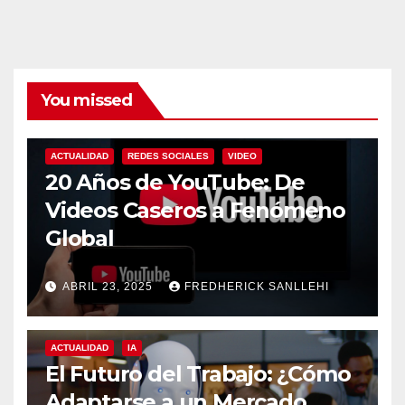
You missed
ACTUALIDAD
REDES SOCIALES
VIDEO
20 Años de YouTube: De
Videos Caseros a Fenómeno
Global
ABRIL 23, 2025
FREDHERICK SANLLEHI
ACTUALIDAD
IA
El Futuro del Trabajo: ¿Cómo
Adaptarse a un Mercado