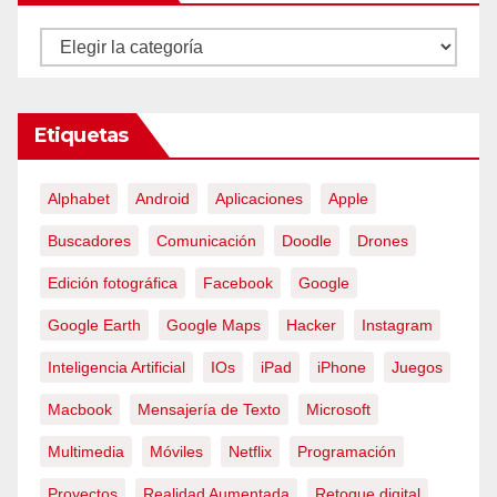
Categorías
Etiquetas
Alphabet
Android
Aplicaciones
Apple
Buscadores
Comunicación
Doodle
Drones
Edición fotográfica
Facebook
Google
Google Earth
Google Maps
Hacker
Instagram
Inteligencia Artificial
IOs
iPad
iPhone
Juegos
Macbook
Mensajería de Texto
Microsoft
Multimedia
Móviles
Netflix
Programación
Proyectos
Realidad Aumentada
Retoque digital