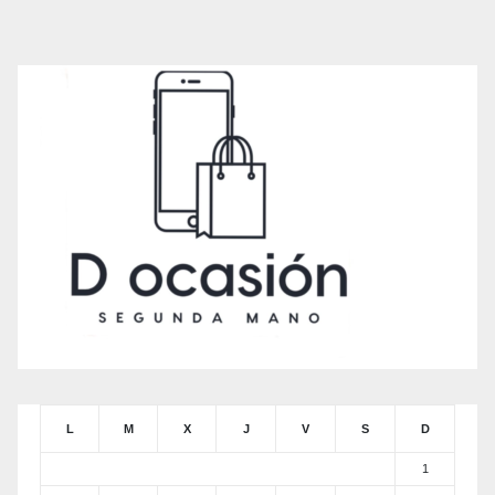
L
M
X
J
V
S
D
1