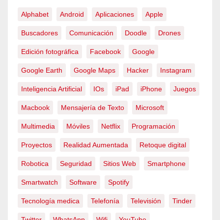
Alphabet
Android
Aplicaciones
Apple
Buscadores
Comunicación
Doodle
Drones
Edición fotográfica
Facebook
Google
Google Earth
Google Maps
Hacker
Instagram
Inteligencia Artificial
IOs
iPad
iPhone
Juegos
Macbook
Mensajería de Texto
Microsoft
Multimedia
Móviles
Netflix
Programación
Proyectos
Realidad Aumentada
Retoque digital
Robotica
Seguridad
Sitios Web
Smartphone
Smartwatch
Software
Spotify
Tecnología medica
Telefonía
Televisión
Tinder
Twitter
WhatsApp
Wifi
YouTube