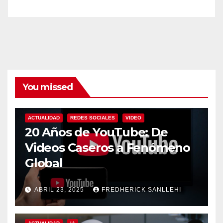
You missed
ACTUALIDAD
REDES SOCIALES
VIDEO
20 Años de YouTube: De
Videos Caseros a Fenómeno
Global
ABRIL 23, 2025
FREDHERICK SANLLEHI