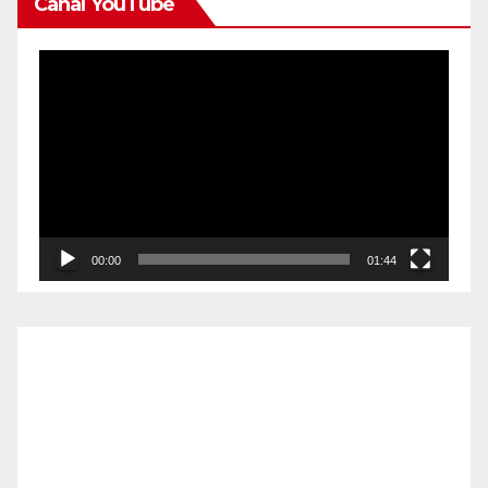
Canal YouTube
Reproductor
de
vídeo
00:00
01:44