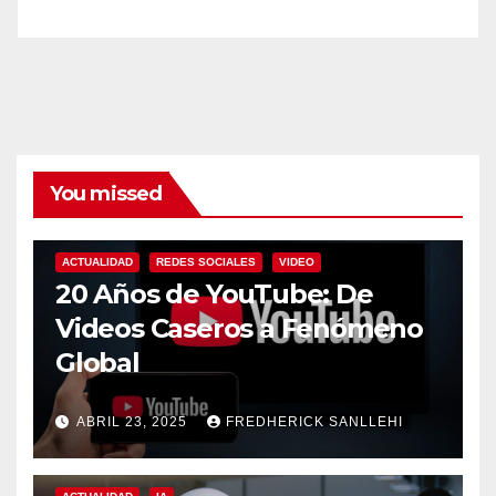
You missed
ACTUALIDAD
REDES SOCIALES
VIDEO
20 Años de YouTube: De
Videos Caseros a Fenómeno
Global
ABRIL 23, 2025
FREDHERICK SANLLEHI