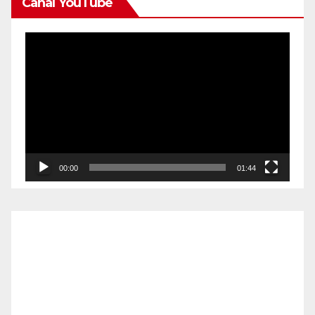
Canal YouTube
Reproductor
de
vídeo
00:00
01:44