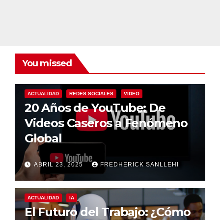
You missed
ACTUALIDAD
REDES SOCIALES
VIDEO
20 Años de YouTube: De
Videos Caseros a Fenómeno
Global
ABRIL 23, 2025
FREDHERICK SANLLEHI
ACTUALIDAD
IA
El Futuro del Trabajo: ¿Cómo